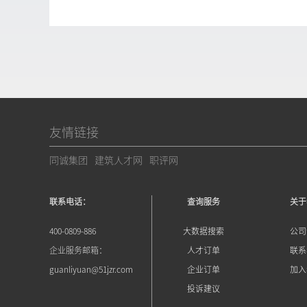
友情链接
同诚集团
建筑人才网
职评网
联系电话：
查询服务
关于
400-0809-886
大数据搜索
公司
企业服务邮箱：
人才订单
联系
guanliyuan@51jzr.com
企业订单
加入
投诉建议