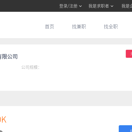
登录/注册
我是求职者
我是
首页
找兼职
找全职
有限公司
公司规模：
0K