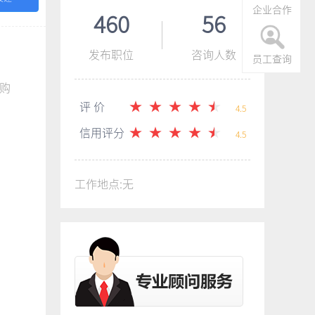
企业合作
460
56
发布职位
咨询人数
员工查询
购
评 价
4.5
信用评分
4.5
工作地点:无