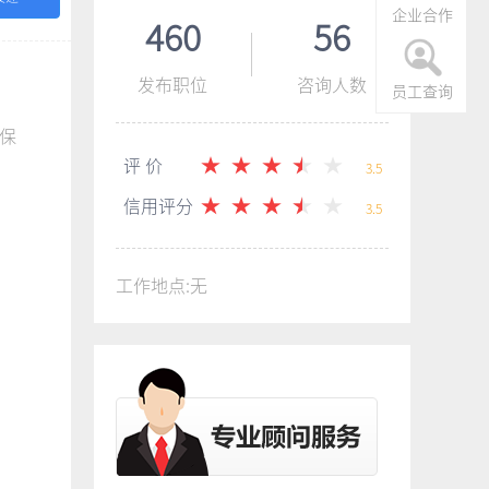
企业合作
460
56
发布职位
咨询人数
员工查询
保
评 价
3.5
信用评分
3.5
工作地点:无