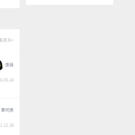
看更多>
唐薇
0-03-24
曹明惠
1-12-28