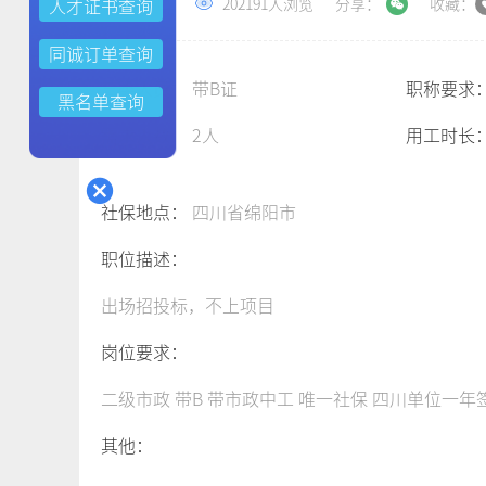
2022-03-01
202191人浏览
分享：
收藏：
人才证书查询
同诚订单查询
三类人员：
带B证
职称要求
黑名单查询
需求人数：
2人
用工时长
社保地点：
四川省绵阳市
职位描述：
出场招投标，不上项目
岗位要求：
二级市政 带B 带市政中工 唯一社保 四川单位一年
其他：