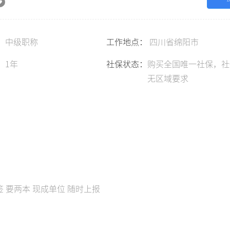
：
中级职称
工作地点：
四川省绵阳市
：
1年
社保状态：
购买全国唯一社保，社
无区域要求
签 要两本 现成单位 随时上报