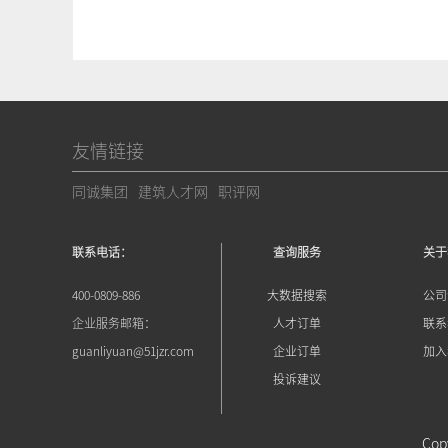
友情链接
同诚集团
建筑人才网
职评网
联系电话：
查询服务
关于
400-0809-886
大数据搜索
公司
企业服务邮箱：
人才订单
联系
guanliyuan@51jzr.com
企业订单
加入
投诉建议
Co