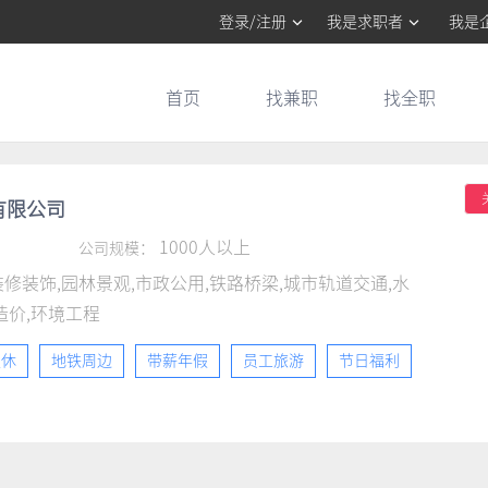
登录/注册
我是求职者
我是
首页
找兼职
找全职
有限公司
1000人以上
公司规模：
装修装饰,园林景观,市政公用,铁路桥梁,城市轨道交通,水
造价,环境工程
双休
地铁周边
带薪年假
员工旅游
节日福利