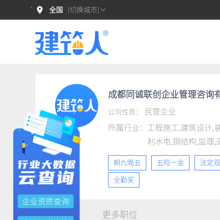
全国
[切换城市]
成都同诚联创企业管理咨询
民营企业
公司性质：
所属行业：
工程施工,建筑设计,
利水电,钢结构,监理,
朝九晚五
五险一金
法定
全勤奖
企业资质查询
职位详情
更多职位